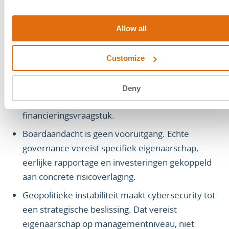
Allow all
KERNPUNTEN
60% van het management stelt cyberinvestering
Customize
als topprioriteit. Slechts 6% heeft de controls om
daar ook echt actie op te ondernemen. Het is
Deny
een governanceprobleem, geen
financieringsvraagstuk.
Boardaandacht is geen vooruitgang. Echte
governance vereist specifiek eigenaarschap,
eerlijke rapportage en investeringen gekoppeld
aan concrete risicoverlaging.
Geopolitieke instabiliteit maakt cybersecurity tot
een strategische beslissing. Dat vereist
eigenaarschap op managementniveau, niet