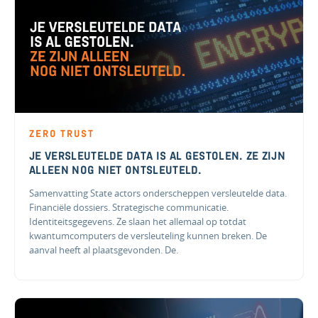
ZERO TRUST
JE VERSLEUTELDE DATA IS AL GESTOLEN. ZE ZIJN
ALLEEN NOG NIET ONTSLEUTELD.
Samenvatting State actors onderscheppen versleutelde data.
Financiële dossiers. Strategische communicatie.
Identiteitsgegevens. Ze slaan het allemaal op totdat
kwantumcomputers de versleuteling kunnen breken. De
aanval heeft al plaatsgevonden. De.