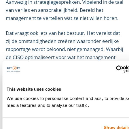
Aanwezig in strategiegesprekken. Vloeiend in de taal
van verlies en aansprakelijkheid. Bereid het
management te vertellen wat ze niet willen horen.
Dat vraagt ook iets van het bestuur. Het vereist dat
zij de omstandigheden creëren waaronder eerlijke
rapportage wordt beloond, niet gemanaged. Waarbij
de CISO optimaliseert voor wat het management
moet weten, niet voor wat het wil horen.
Waar die relatie ontbreekt, blijft de 6% op 6%. Het
management gelooft dat de organisatie beter
This website uses cookies
beschermd is dan ze werkelijk is. De CISO managet
We use cookies to personalise content and ads, to provide s
verwachtingen in plaats van risico’s. Dat patroon
media features and to analyse our traffic.
houdt stand. Tot het incident dat het zichtbaar
maakt.
Show detail