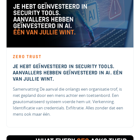
ZERO TRUST
JE HEBT GEÏNVESTEERD IN SECURITY TOOLS.
AANVALLERS HEBBEN GEÏNVESTEERD IN AI. EÉN
VAN JULLIE WINT.
Samenvatting De aanval die onlangs een organisatie trof, is
niet gepland door een mens achter een toetsenbord. Een
geautomatiseerd systeem voerde hem uit. Verkenning.
Identificatie van credentials. Exfiltratie. Alles zonder dat een
mens ook maar één.