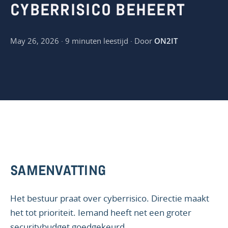
CYBERRISICO BEHEERT
May 26, 2026 · 9 minuten leestijd · Door
ON2IT
SAMENVATTING
Het bestuur praat over cyberrisico. Directie maakt
het tot prioriteit. Iemand heeft net een groter
securitybudget goedgekeurd.