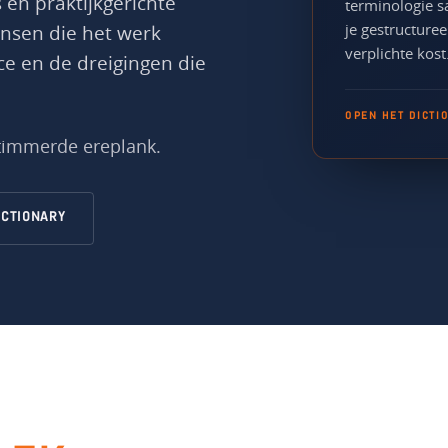
 en praktijkgerichte
terminologie s
je gestructuree
nsen die het werk
verplichte kost
ce en de dreigingen die
OPEN HET DICTI
timmerde ereplank.
ICTIONARY