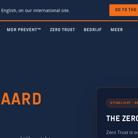
 English, on our international site.
GO TO THE
MDR PREVENT™
ZERO TRUST
BEDRIJF
MEER
WAARD
UITGELICHT · 
THE ZER
Zero Trust is 