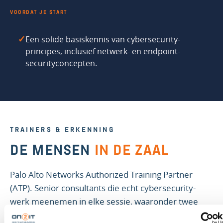
VOORDAT JE START
Een solide basiskennis van cybersecurity-
✓
principes, inclusief netwerk- en endpoint-
securityconcepten.
TRAINERS & ERKENNING
DE MENSEN
IN DE ZAAL
Palo Alto Networks Authorized Training Partner
(ATP). Senior consultants die echt cybersecurity-
werk meenemen in elke sessie, waaronder twee
van 's werelds erkende top tier.