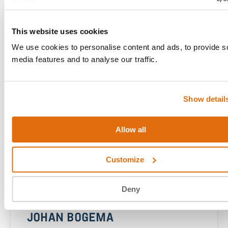
This website uses cookies
We use cookies to personalise content and ads, to provide s
PANW CYBERFORCE ELITE
media features and to analyse our traffic.
ROB MAAS
FIELD CTO
Show detail
Field CTO Rob Maas is een van de twee PANW
Cyberforce Elite Heroes in Nederland, erkend
door Palo Alto Networks om zijn cybersecurity-
Allow all
expertise.
Customize
Deny
PANW CYBERFORCE ELITE
JOHAN BOGEMA