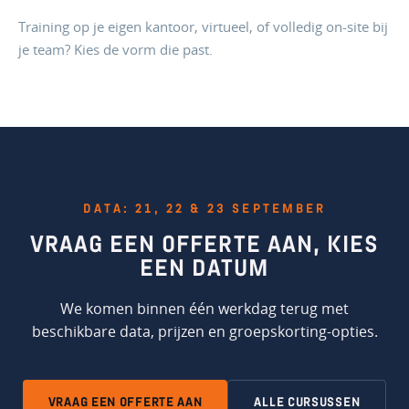
Training op je eigen kantoor, virtueel, of volledig on-site bij
je team? Kies de vorm die past.
DATA: 21, 22 & 23 SEPTEMBER
VRAAG EEN OFFERTE AAN,
KIES
EEN DATUM
We komen binnen één werkdag terug met
beschikbare data, prijzen en groepskorting-opties.
VRAAG EEN OFFERTE AAN
ALLE CURSUSSEN