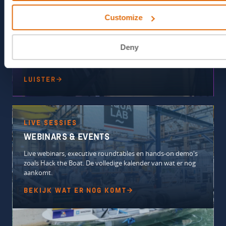
THREAT TALKS
Customize
Diepgaande verkenningen van de nieuwste
cyberdreigingen, verhalen, inzichten en expert-
perspectieven, van IT-professionals tot dagelijkse
Deny
gebruikers. Een samenwerking tussen ON2IT en AMS-IX,
een van 's werelds grootste internet-exchanges.
LUISTER
LIVE SESSIES
WEBINARS & EVENTS
Live webinars, executive roundtables en hands-on demo's
zoals Hack the Boat. De volledige kalender van wat er nog
aankomt.
BEKIJK WAT ER NOG KOMT