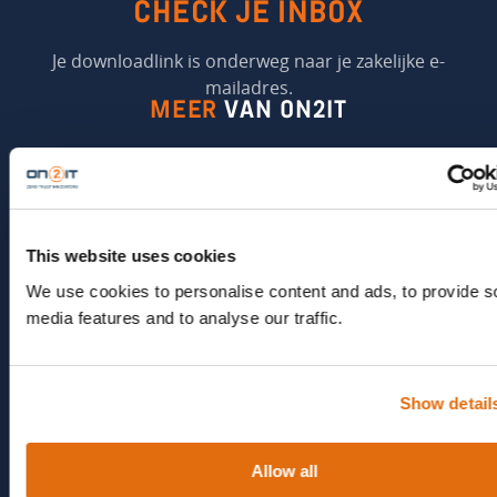
CHECK JE INBOX
Je downloadlink is onderweg naar je zakelijke e-
mailadres.
MEER
VAN ON2IT
THOUGHT LEADERSHIP
ZERO TRUST DICTIONARY
This website uses cookies
Het definitieve Zero Trust-naslagwerk van John Kindervag:
de essentiële terminologie, principes en praktische
We use cookies to personalise content and ads, to provide s
toepassingen, toegespitst op het AI-tijdperk.
media features and to analyse our traffic.
OPEN HET DICTIONARY
Show detail
Allow all
WEKELIJKSE PODCAST