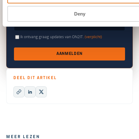
Nieuwe blogartikelen direct in je inbox. Geen spam, altijd op
te zeggen.
Deny
Ik ontvang graag updates van ON2IT.
(verplicht)
AANMELDEN
DEEL DIT ARTIKEL
MEER LEZEN