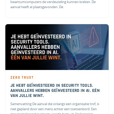
kwantumcomputers de versleuteling kunnen breken. De
aanval heeft al plaatsgevonden. De.
ZERO TRUST
JE HEBT GEÏNVESTEERD IN SECURITY TOOLS.
AANVALLERS HEBBEN GEÏNVESTEERD IN AI. EÉN
VAN JULLIE WINT.
Samenvatting De aanval die onlangs een organisatie trof, is
niet gepland door een mens achter een toetsenbord. Een
geautomatiseerd systeem voerde hem uit. Verkenning.