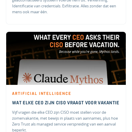
Identificatie van credentials. Exfiltratie. Alles zonder dat een
mens ook maar één.
ARTIFICIAL INTELLIGENCE
WAT ELKE CEO ZIJN CISO VRAAGT VOOR VAKANTIE
Vijf vragen die elke CEO zijn CISO moet stellen voor de
zomervakantie, met bewijs in plaats van aannames, plus hoe
Zero Trust als managed service verspreiding van een aanval
beperkt.