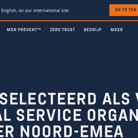
 English, on our international site.
GO TO THE
MDR PREVENT™
ZERO TRUST
BEDRIJF
MEER
GESELECTEERD AL
L SERVICE ORGAN
ER NOORD-EMEA