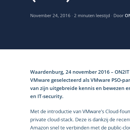
November 24, 2016 · 2 minuten leestijd · Door
O
Waardenburg, 24 november 2016 – ON2IT B.V
VMware geselecteerd als VMware PSO-par
van zijn uitgebreide kennis en bewezen er
en IT-security.
Met de introductie van VMware’s Cloud-fou
private cloud-stack. Deze is dankzij de re
Amazon snel te verbinden met de public-cl