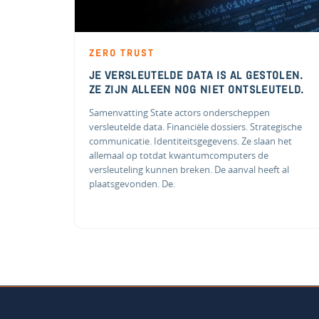
ZERO TRUST
JE VERSLEUTELDE DATA IS AL GESTOLEN.
ZE ZIJN ALLEEN NOG NIET ONTSLEUTELD.
Samenvatting State actors onderscheppen
versleutelde data. Financiële dossiers. Strategische
communicatie. Identiteitsgegevens. Ze slaan het
allemaal op totdat kwantumcomputers de
versleuteling kunnen breken. De aanval heeft al
plaatsgevonden. De.