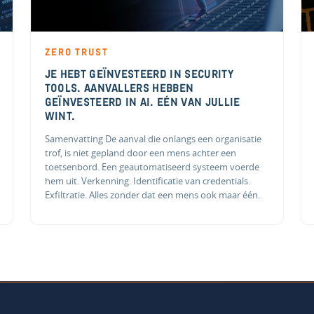
ZERO TRUST
JE HEBT GEÏNVESTEERD IN SECURITY
TOOLS. AANVALLERS HEBBEN
GEÏNVESTEERD IN AI. EÉN VAN JULLIE
WINT.
Samenvatting De aanval die onlangs een organisatie
trof, is niet gepland door een mens achter een
toetsenbord. Een geautomatiseerd systeem voerde
hem uit. Verkenning. Identificatie van credentials.
Exfiltratie. Alles zonder dat een mens ook maar één.