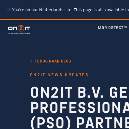
You're on our Netherlands site. This page is also available in
MDR DETECT™
← TERUG NAAR BLOG
ON2IT NEWS UPDATES
ON2IT B.V. 
PROFESSIONA
(PSO) PARTN