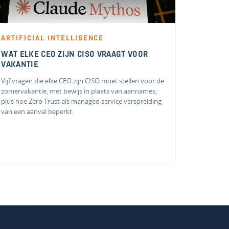
ARTIFICIAL INTELLIGENCE
WAT ELKE CEO ZIJN CISO VRAAGT VOOR
VAKANTIE
Vijf vragen die elke CEO zijn CISO moet stellen voor de
zomervakantie, met bewijs in plaats van aannames,
plus hoe Zero Trust als managed service verspreiding
van een aanval beperkt.