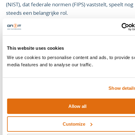
(NIST), dat federale normen (FIPS) vaststelt, speelt nog
steeds een belangrijke rol.
Onderstaande tabel laat de huidige stand van zaken zie
Algoritme
Type
ISO
NIST
This website uses cookies
Lattice-
We use cookies to personalise content and ads, to provide s
Frodo-
based,
Other
media features and to analyse our traffic.
In Process
KEM
Learning
Alternativ
With Error
Show detail
Lattice-
CRYSTALS-
based, ML-
Kyber
KEM: Module
In process
Main
Allow all
(
FIPS-203
)
Learning
w/Error
Customize
Classic
Code-based:
Being