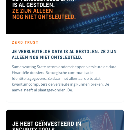
ZERO TRUST
JE VERSLEUTELDE DATA IS AL GESTOLEN. ZE ZIJN
ALLEEN NOG NIET ONTSLEUTELD.
Samenvatting State actors onderscheppen versleutelde data.
Financiële dossiers. Strategische communicatie.
Identiteitsgegevens. Ze slaan het allemaal op totdat
kwantumcomputers de versleuteling kunnen breken. De
aanval heeft al plaatsgevonden. De.