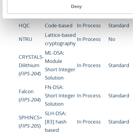
No
McEliece
goppa codes
Standardised
Deny
BIKE
Code-based
No
No
HQC
Code-based
In Process
Standard
Lattice-based
NTRU
In Process
No
cryptography
ML-DSA:
CRYSTALS-
Module
Dilithium
In Process
Standard
Short Integer
(
FIPS-204
)
Solution
FN-DSA:
Falcon
Short Integer
In Process
Standard
(
FIPS-204
)
Solution
SLH-DSA:
SPHINCS+
[83] hash
In Process
Standard
(
FIPS-205
)
based