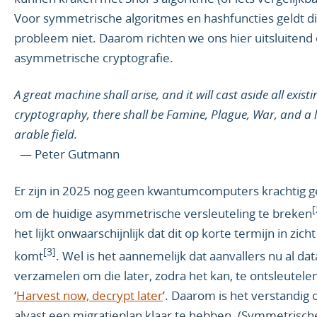
Voor symmetrische algoritmes en hashfuncties geldt di
probleem niet. Daarom richten we ons hier uitsluitend
asymmetrische cryptografie.
A great machine shall arise, and it will cast aside all existi
cryptography, there shall be Famine, Plague, War, and a 
arable field.
— Peter Gutmann
Er zijn in 2025 nog geen kwantumcomputers krachtig 
[
om de huidige asymmetrische versleuteling te breken
het lijkt onwaarschijnlijk dat dit op korte termijn in zicht
[3]
komt
. Wel is het aannemelijk dat aanvallers nu al dat
verzamelen om die later, zodra het kan, te ontsleutele
‘
Harvest now, decrypt later
’. Daarom is het verstandig
alvast een migratieplan klaar te hebben. (Symmetrisch