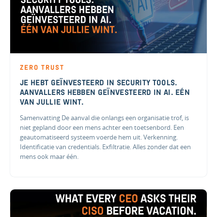
ZERO TRUST
JE HEBT GEÏNVESTEERD IN SECURITY TOOLS.
AANVALLERS HEBBEN GEÏNVESTEERD IN AI. EÉN
VAN JULLIE WINT.
Samenvatting De aanval die onlangs een organisatie trof, is
niet gepland door een mens achter een toetsenbord. Een
geautomatiseerd systeem voerde hem uit. Verkenning.
Identificatie van credentials. Exfiltratie. Alles zonder dat een
mens ook maar één.