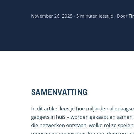
November 26, 2025 · 5 minuten leestijd · Door
Ti
SAMENVATTING
In dit artikel lees je hoe miljarden alledaag
gadgets in huis – worden gekaapt en samen 
die netwerken ontstaan, welke rol ze spele
mensen en organisaties kunnen doen om zi