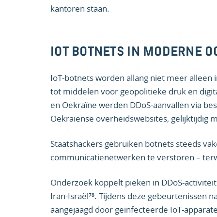
kantoren staan.
IOT BOTNETS IN MODERNE 
IoT-botnets worden allang niet meer alleen i
tot middelen voor geopolitieke druk en digit
en Oekraïne werden DDoS-aanvallen via bes
Oekraïense overheidswebsites, gelijktijdig me
Staatshackers gebruiken botnets steeds vak
communicatienetwerken te verstoren – terwijl
Onderzoek koppelt pieken in DDoS-activiteit a
Iran-Israël⁷⁸. Tijdens deze gebeurtenissen n
aangejaagd door geïnfecteerde IoT-apparate