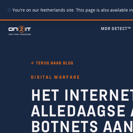
You're on our Netherlands site. This page is also available in
MDR DETECT™
← TERUG NAAR BLOG
DIGITAL WARFARE
HET INTERNE
ALLEDAAGSE
BOTNETS AA