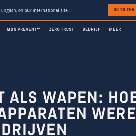
 English, on our international site.
GO TO THE
MDR PREVENT™
ZERO TRUST
BEDRIJF
MEER
T ALS WAPEN: HO
 APPARATEN WER
NDRIJVEN