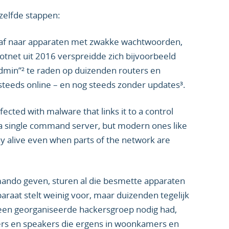
zelfde stappen:
 af naar apparaten met zwakke wachtwoorden,
tnet uit 2016 verspreidde zich bijvoorbeeld
dmin”² te raden op duizenden routers en
steeds online – en nog steeds zonder updates³.
fected with malware that links it to a control
 single command server, but modern ones like
y alive even when parts of the network are
ndo geven, sturen al die besmette apparaten
aat stelt weinig voor, maar duizenden tegelijk
r een georganiseerde hackersgroep nodig had,
ers en speakers die ergens in woonkamers en