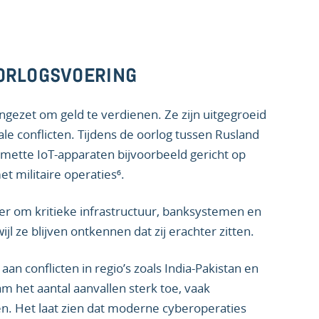
OORLOGSVOERING
ngezet om geld te verdienen. Ze zijn uitgegroeid
ale conflicten. Tijdens de oorlog tussen Rusland
mette IoT-apparaten bijvoorbeeld gericht op
t militaire operaties⁶.
er om kritieke infrastructuur, banksystemen en
 ze blijven ontkennen dat zij erachter zitten.
an conflicten in regio’s zoals India-Pakistan en
am het aantal aanvallen sterk toe, vaak
n. Het laat zien dat moderne cyberoperaties