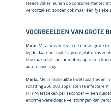
steeds vaker leunen op consumententechnol
veroorzaken, zonder ook maar één fysieke a
VOORBEELDEN VAN GROTE B
Mirai.
Mirai was een van de eerste grote IoT
legde daardoor tijdelijk grote platforms zoals
hoe makkelijk consumentenapparaten kunn
automatisering.
Meris.
Meris misbruikte kwetsbaarheden in M
schatting 250.000 apparaten te infecteren⁹.
HTTP-verzoeken per seconde⁹ — een duideli
enorme wereldwijde verstoringen kan veroorz