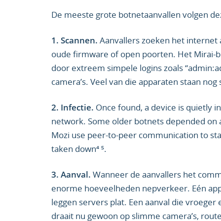
De meeste grote botnetaanvallen volgen de
1. Scannen.
Aanvallers zoeken het internet
oude firmware of open poorten. Het Mirai-bo
door extreem simpele logins zoals “admin:a
camera’s. Veel van die apparaten staan nog 
2. Infectie.
Once found, a device is quietly in
network. Some older botnets depended on a
Mozi use peer-to-peer communication to sta
taken down⁴ ⁵.
3. Aanval.
Wanneer de aanvallers het comma
enorme hoeveelheden nepverkeer. Eén appar
leggen servers plat. Een aanval die vroege
draait nu gewoon op slimme camera’s, rout