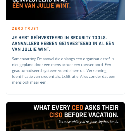
ZERO TRUST
JE HEBT GEÏNVESTEERD IN SECURITY TOOLS.
AANVALLERS HEBBEN GEÏNVESTEERD IN AI. EÉN
VAN JULLIE WINT.
Samenvatting De aanval die onlangs een organisatie trof, is
niet gepland door een mens achter een toetsenbord. Een
geautomatiseerd systeem voerde hem uit. Verkenning.
Identificatie van credentials. Exfiltratie. Alles zonder dat een
mens ook maar één.