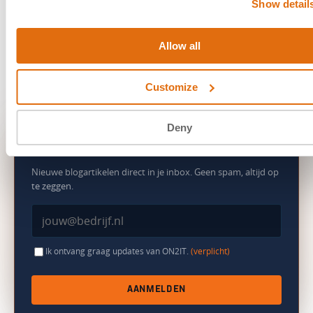
Show detail
Allow all
Customize
Deny
BLIJF OP DE HOOGTE
MIS GEEN UPDATE
Nieuwe blogartikelen direct in je inbox. Geen spam, altijd op
te zeggen.
Ik ontvang graag updates van ON2IT.
(verplicht)
AANMELDEN