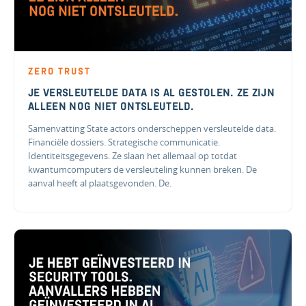
ZERO TRUST
JE VERSLEUTELDE DATA IS AL GESTOLEN. ZE ZIJN
ALLEEN NOG NIET ONTSLEUTELD.
Samenvatting State actors onderscheppen versleutelde data.
Financiële dossiers. Strategische communicatie.
Identiteitsgegevens. Ze slaan het allemaal op totdat
kwantumcomputers de versleuteling kunnen breken. De
aanval heeft al plaatsgevonden. De.