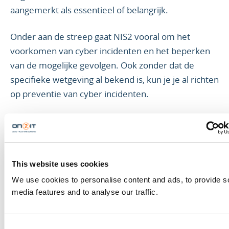
aangemerkt als essentieel of belangrijk.
Onder aan de streep gaat NIS2 vooral om het
voorkomen van cyber incidenten en het beperken
van de mogelijke gevolgen. Ook zonder dat de
specifieke wetgeving al bekend is, kun je je al richten
op preventie van cyber incidenten.
Het advies aan organisaties is daarom: vergeet niet
het belang van investeren in een
cybersecuritystrategie gericht op preventie, zoals de
Zero Trust strategie. Door de implementatie van
This website uses cookies
Zero Trust-principes versterk je niet alleen de
We use cookies to personalise content and ads, to provide s
algehele weerbaarheid van je organisatie, maar leg
media features and to analyse our traffic.
je tevens een solide basis voor een effectieve
naleving van NIS2 en vergelijkbare regelgevingen.