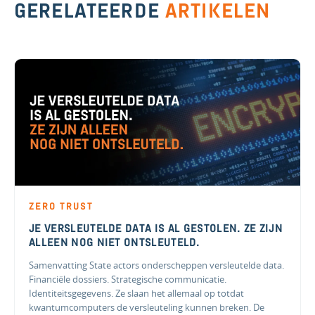
GERELATEERDE
ARTIKELEN
ZERO TRUST
JE VERSLEUTELDE DATA IS AL GESTOLEN. ZE ZIJN
ALLEEN NOG NIET ONTSLEUTELD.
Samenvatting State actors onderscheppen versleutelde data.
Financiële dossiers. Strategische communicatie.
Identiteitsgegevens. Ze slaan het allemaal op totdat
kwantumcomputers de versleuteling kunnen breken. De