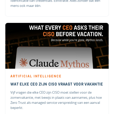
Identificatie van credentials. Exfiltratie. Alles zonder dat een
mens ook maar één.
ARTIFICIAL INTELLIGENCE
WAT ELKE CEO ZIJN CISO VRAAGT VOOR VAKANTIE
Vijf vragen die elke CEO zijn CISO moet stellen voor de
zomervakantie, met bewijs in plaats van aannames, plus hoe
Zero Trust als managed service verspreiding van een aanval
beperkt.