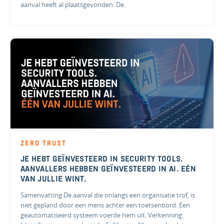
aanval heeft al plaatsgevonden. De.
ZERO TRUST
JE HEBT GEÏNVESTEERD IN SECURITY TOOLS.
AANVALLERS HEBBEN GEÏNVESTEERD IN AI. EÉN
VAN JULLIE WINT.
Samenvatting De aanval die onlangs een organisatie trof, is
niet gepland door een mens achter een toetsenbord. Een
geautomatiseerd systeem voerde hem uit. Verkenning.