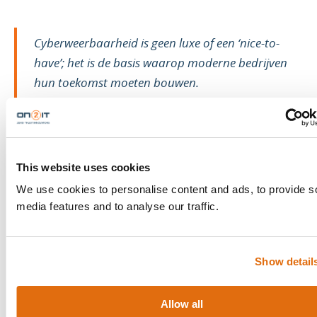
Cyberweerbaarheid is geen luxe of een ‘nice-to-
have’; het is de basis waarop moderne bedrijven
hun toekomst moeten bouwen.
Stel je een bedrijfslandschap voor waarin
cybersecurity niet slechtst een reactieve maatregel
This website uses cookies
is, maar een proactieve houding. Zero Trust is niet
We use cookies to personalise content and ads, to provide s
alleen een concept gedreven door technologie; het
media features and to analyse our traffic.
is een cultureel ethos dat doordringt in elke
beslissing, elke interactie en elke laag van een
Show detail
organisatie.
Het is een investering
die zich uitbetaalt in de
Allow all