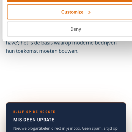
overtuiging dat een organisatie, gewapend met de
juiste strategie, niet alleen kan overleven maar ook
Customize
kan groeien.
Deny
Cyberweerbaarheid is geen luxe of een ‘nice-to-
have’; het is de basis waarop moderne bedrijven
hun toekomst moeten bouwen.
BLIJF OP DE HOOGTE
MIS GEEN UPDATE
Nieuwe blogartikelen direct in je inbox. Geen spam, altijd op