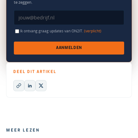
te zeggen.
Ik ontvang graag updates van ON2IT.
(verplicht)
AANMELDEN
DEEL DIT ARTIKEL
MEER LEZEN