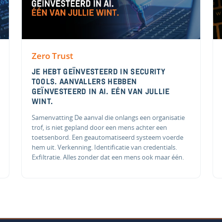
Zero Trust
JE HEBT GEÏNVESTEERD IN SECURITY
TOOLS. AANVALLERS HEBBEN
GEÏNVESTEERD IN AI. EÉN VAN JULLIE
WINT.
Samenvatting De aanval die onlangs een organisatie
trof, is niet gepland door een mens achter een
toetsenbord. Een geautomatiseerd systeem voerde
hem uit. Verkenning. Identificatie van credentials.
Exfiltratie. Alles zonder dat een mens ook maar één.