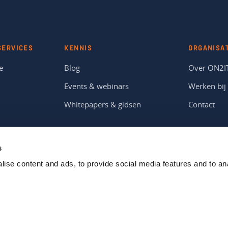
SERVICES
KENNIS
ORGANISA
e
Blog
Over ON2I
Events & webinars
Werken bij
Whitepapers & gidsen
Contact
s
ise content and ads, to provide social media features and to anal
Copyright © 2026 ON2IT B.V. | Zero Trust Innovators