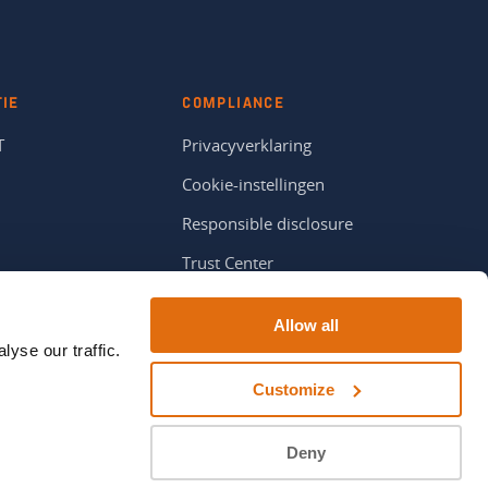
TIE
COMPLIANCE
T
Privacyverklaring
Cookie-instellingen
Responsible disclosure
Trust Center
Allow all
yse our traffic.
Customize
LinkedIn
YouTube
Spotify
Instagram
Deny