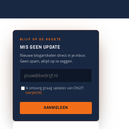
BLIJF OP DE HOOGTE
MIS GEEN UPDATE
Nieuwe blogartikelen direct in je inbox.
Geen spam, altijd op te zeggen.
Ik ontvang graag updates van ON2IT.
(verplicht)
AANMELDEN