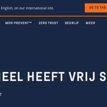
 English, on our international site.
GO TO THE
MDR PREVENT™
ZERO TRUST
BEDRIJF
MEER
EEL HEEFT VRIJ S
T