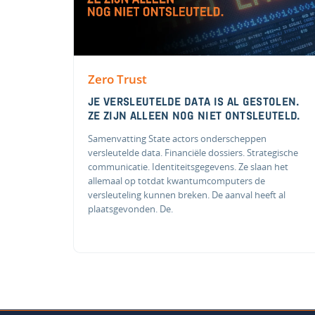
Zero Trust
JE VERSLEUTELDE DATA IS AL GESTOLEN.
ZE ZIJN ALLEEN NOG NIET ONTSLEUTELD.
Samenvatting State actors onderscheppen
versleutelde data. Financiële dossiers. Strategische
communicatie. Identiteitsgegevens. Ze slaan het
allemaal op totdat kwantumcomputers de
versleuteling kunnen breken. De aanval heeft al
plaatsgevonden. De.