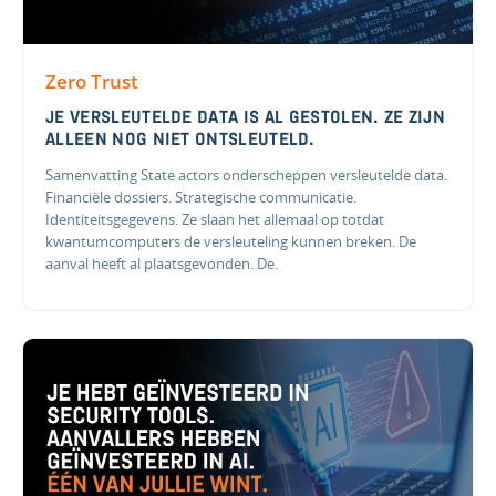
Zero Trust
JE VERSLEUTELDE DATA IS AL GESTOLEN. ZE ZIJN
ALLEEN NOG NIET ONTSLEUTELD.
Samenvatting State actors onderscheppen versleutelde data.
Financiële dossiers. Strategische communicatie.
Identiteitsgegevens. Ze slaan het allemaal op totdat
kwantumcomputers de versleuteling kunnen breken. De
aanval heeft al plaatsgevonden. De.