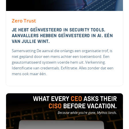
Zero Trust
JE HEBT GEÏNVESTEERD IN SECURITY TOOLS.
AANVALLERS HEBBEN GEÏNVESTEERD IN AI. EÉN
VAN JULLIE WINT.
Samenvatting De aanval die onlangs een organisatie trof, is
niet gepland door een mens achter een toetsenbord. Een
geautomatiseerd systeem voerde hem uit. Verkenning.
Identificatie van credentials. Exfiltratie. Alles zonder dat een
mens ook maar één.