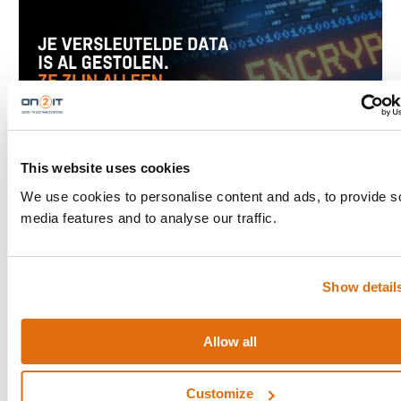
This website uses cookies
Zero Trust
We use cookies to personalise content and ads, to provide s
JE VERSLEUTELDE DATA IS AL GESTOLEN. ZE ZIJN
media features and to analyse our traffic.
ALLEEN NOG NIET ONTSLEUTELD.
Samenvatting State actors onderscheppen versleutelde data.
Financiële dossiers. Strategische communicatie.
Show detail
Identiteitsgegevens. Ze slaan het allemaal op totdat
kwantumcomputers de versleuteling kunnen breken. De
aanval heeft al plaatsgevonden. De.
Allow all
Customize