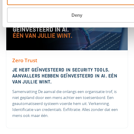
Deny
Zero Trust
JE HEBT GEÏNVESTEERD IN SECURITY TOOLS.
AANVALLERS HEBBEN GEÏNVESTEERD IN AI. EÉN
VAN JULLIE WINT.
Samenvatting De aanval die onlangs een organisatie trof, is
niet gepland door een mens achter een toetsenbord. Een
geautomatiseerd systeem voerde hem uit. Verkenning.
Identificatie van credentials. Exfiltratie. Alles zonder dat een
mens ook maar één.