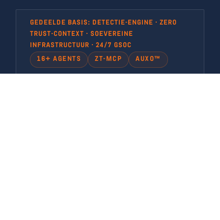
GEDEELDE BASIS: DETECTIE-ENGINE · ZERO
TRUST-CONTEXT · SOEVEREINE
INFRASTRUCTUUR · 24/7 GSOC
16+ AGENTS
ZT-MCP
AUXO™
BEGIN HIER
MDR DETECT™
De MDR die je moet hebben
THREAT-DETECTIE BINNEN SECONDEN
Dreigingen worden herkend en gemarkeerd
voordat ze kunnen bewegen. Geen vertraging
tussen event en respons.
AI-ONDERSTEUND ONDERZOEK, TRIAGE EN