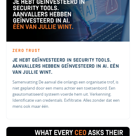
ZERO TRUST
JE HEBT GEÏNVESTEERD IN SECURITY TOOLS.
AANVALLERS HEBBEN GEÏNVESTEERD IN AI. EÉN
VAN JULLIE WINT.
Samenvatting De aanval die onlangs een organisatie trof, is
niet gepland door een mens achter een toetsenbord. Een
geautomatiseerd systeem voerde hem uit. Verkenning.
Identificatie van credentials. Exfiltratie. Alles zonder dat een
mens ook maar één.