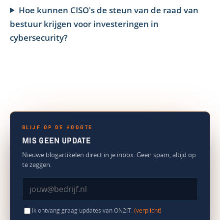
Hoe kunnen CISO's de steun van de raad van
bestuur krijgen voor investeringen in
cybersecurity?
BLIJF OP DE HOOGTE
MIS GEEN UPDATE
Nieuwe blogartikelen direct in je inbox. Geen spam, altijd op
te zeggen.
Ik ontvang graag updates van ON2IT.
(verplicht)