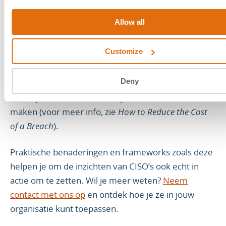
echt van pas komen, omdat ze je helpen prioriteiten
Allow all
te stellen bij investeringen en de kosten van
inbreuken flink te verlagen. Werkt dat echt? Ik ben
Customize
ervan overtuigd van wel: uit recente analyses blijkt
dat Zero Trust as a Service (ZTaaS) de kosten van
Deny
inbreuken met wel 75% kan verminderen door de
kans op incidenten én de impact ervan kleiner te
maken (voor meer info, zie
How to Reduce the Cost
of a Breach
).
Praktische benaderingen en frameworks zoals deze
helpen je om de inzichten van CISO’s ook echt in
actie om te zetten. Wil je meer weten?
Neem
contact met ons op
en ontdek hoe je ze in jouw
organisatie kunt toepassen.