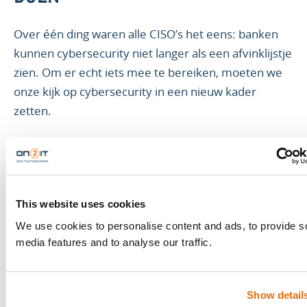
Over één ding waren alle CISO’s het eens: banken
kunnen cybersecurity niet langer als een afvinklijstje
zien. Om er echt iets mee te bereiken, moeten we
onze kijk op cybersecurity in een nieuw kader
zetten.
Hoe ziet dat eruit? Een verschuiving van:
‘noodzakelijke uitgaven’ naar strategische
investeringen
This website uses cookies
‘bodemloze put’ naar meetbare waarde
We use cookies to personalise content and ads, to provide s
media features and to analyse our traffic.
‘hopelijk zijn we gedekt’ naar veerkrachtig door
ontwerp
Show detail
Cybersecuritystrategieën zoals Zero Trust kunnen