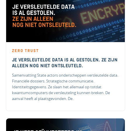
ZERO TRUST
JE VERSLEUTELDE DATA IS AL GESTOLEN. ZE ZIJN
ALLEEN NOG NIET ONTSLEUTELD.
Samenvatting State actors onderscheppen versleutelde data.
Financiële dossiers. Strategische communicatie.
Identiteitsgegevens. Ze slaan het allemaal op totdat
kwantumcomputers de versleuteling kunnen breken. De
aanval heeft al plaatsgevonden. De.